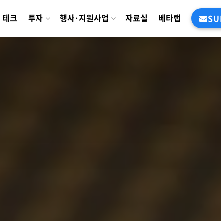
테크
투자
행사·지원사업
자료실
베타랩
SU