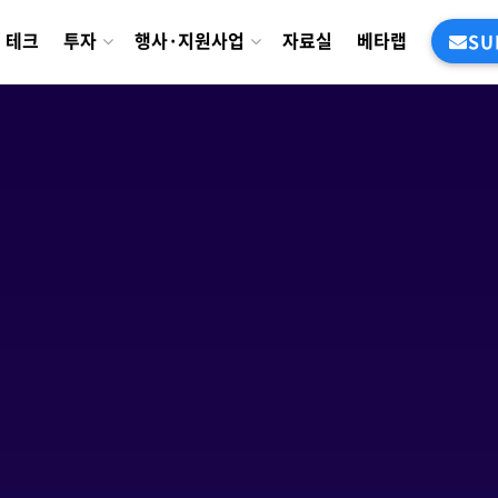
테크
투자
행사·지원사업
자료실
베타랩
SU