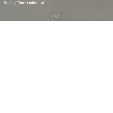
Reading Time: 1 mins read
아마존 물류 거점인 풀필먼트센터에선 로봇팔인 스패로우
(Sparrow)와 자율이동로봇인 프로테우스(Proteus) 등 다양한
로봇이 일하고 있으며 숫자는 75만 대에 달한다. 이런 아마존이
새로운 로봇 솔루션인 세콰이어(Sequoia)와 디지트(Digit)를
센터에 도입했다고 밝혔다.