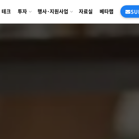
테크
투자
행사·지원사업
자료실
베타랩
SU