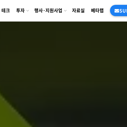
테크
투자
행사·지원사업
자료실
베타랩
SU