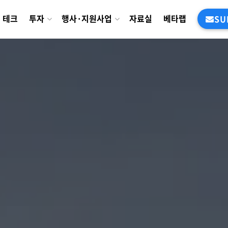
테크
투자
행사·지원사업
자료실
베타랩
SU