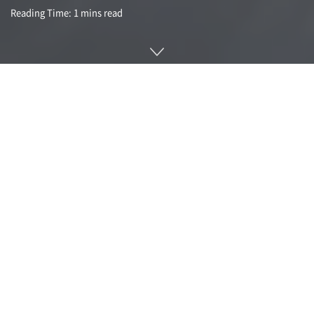
Reading Time: 1 mins read
지난 4월 8일 북미를 중심으로 한 광범위한 지역에서 태양이 달
에 완전히 가려지는 기일식이 발생했고 수백만 명이 하늘을 올
려다보며 천체 쇼를 즐겼다. 당시 태양에 접근해 붕괴된 혜성이
있었다는 사실이 아마추어 천문가에 의해 보고됐다. 선그레이저