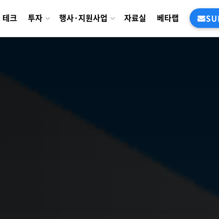
테크
투자
행사·지원사업
자료실
베타랩
SU