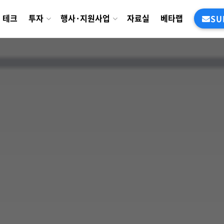
테크
투자
행사·지원사업
자료실
베타랩
SU