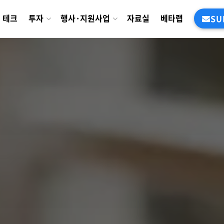
테크
투자
행사·지원사업
자료실
베타랩
SU