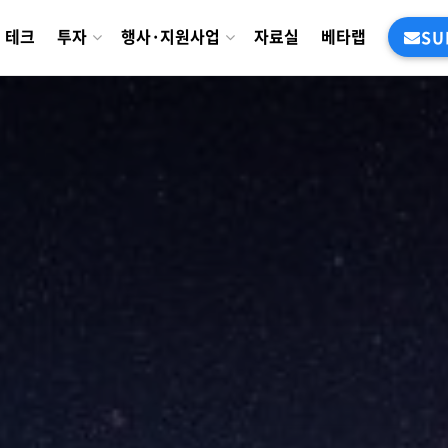
테크
투자
행사·지원사업
자료실
베타랩
SU