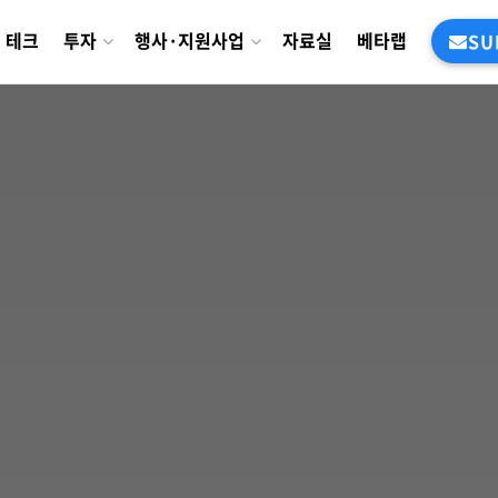
테크
투자
행사·지원사업
자료실
베타랩
SU