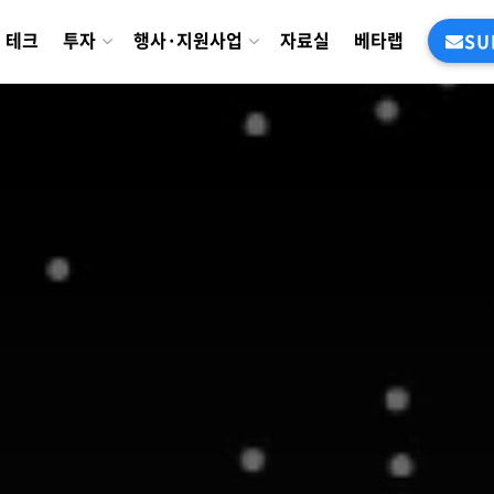
테크
투자
행사·지원사업
자료실
베타랩
SU