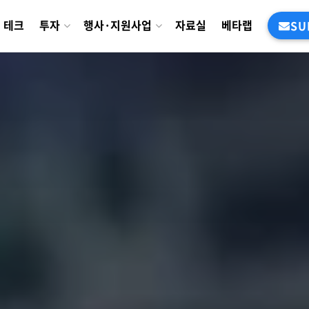
테크
투자
행사·지원사업
자료실
베타랩
SU