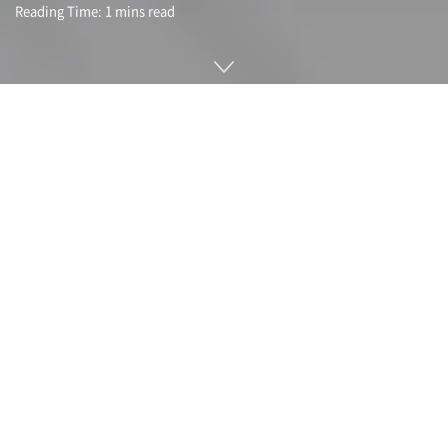
Reading Time: 1 mins read
스카이림 할머니(Skyrim Grandma)라는 애칭으로 친숙한 셜
리 커리(Shirley Curry)가 게임 동영상 게시를 중단한다고 발표
했다.
88세인 셜리 커리는 2015년 유튜브 채널을 개설하고 스카이림