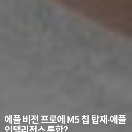
에플 비전 프로에 M5 칩 탑재‧애플
인텔리전스 통합?