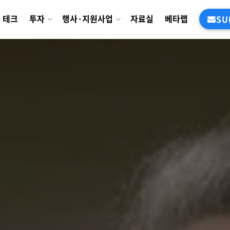
테크
투자
행사·지원사업
자료실
베타랩
SU