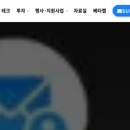
테크
투자
행사·지원사업
자료실
베타랩
SU