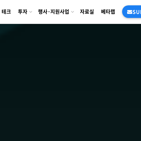
테크
투자
행사·지원사업
자료실
베타랩
SU