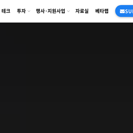
테크
투자
행사·지원사업
자료실
베타랩
SU