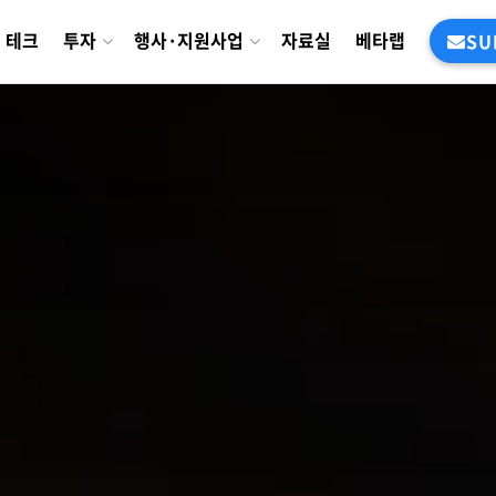
테크
투자
행사·지원사업
자료실
베타랩
SU