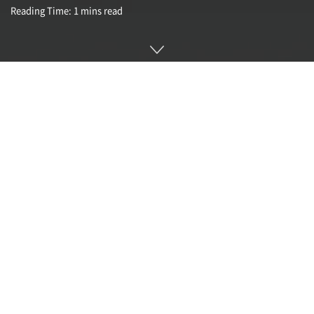
Reading Time: 1 mins read
AI로 만든 브레인 로트(brain rot. 뇌 썩음) 영상이 인터넷 전역
에서 급속도로 확산하며 주목받고 있다. 이 트렌드를 주도하는
스타트업 중 하나가 2022년 전 구글 직원 2명이 설립한 오픈아
트(OpenArt)다. 월간 활성 사용자 수는 300만 명에 달한다.