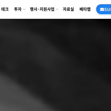
테크
투자
행사·지원사업
자료실
베타랩
SU