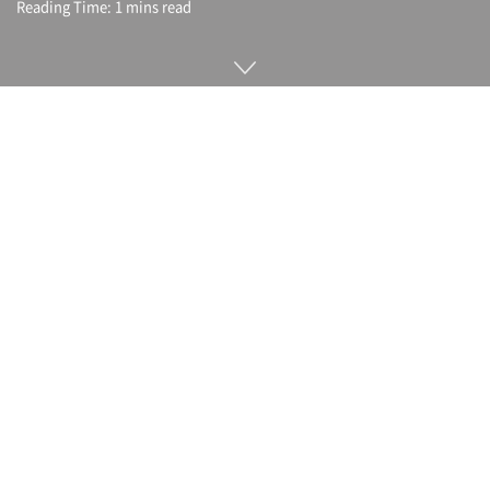
Reading Time: 1 mins read
엔비디아가 6월 1일 피지컬 AI 기반 모델군인 코스모스
3(Cosmos 3)을 발표했다. 코스모스 3은 로봇 및 자율주행 분야
에서의 활용을 목적으로 한 모델군으로 이미지 생성 모델