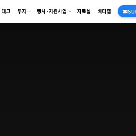
테크
투자
행사·지원사업
자료실
베타랩
SU