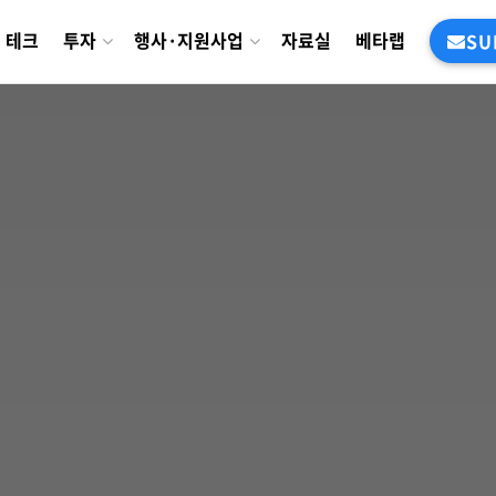
테크
투자
행사·지원사업
자료실
베타랩
SU