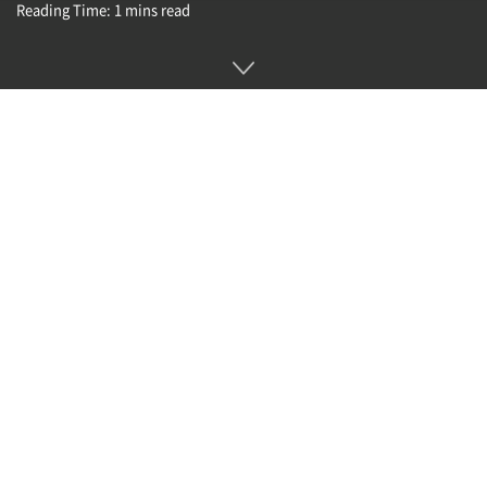
Reading Time: 1 mins read
바이오닉소프트핸드(BionicSoftHand)는 독일 기업인 페스토
(Festo)가 개발한 것으로 인간처럼 부드러운 손가락을 가진 로
봇손이다. 이 제품은 인공지능을 통해 주어진 작업을 완수할 때