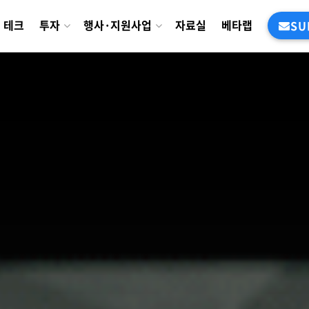
테크
투자
행사·지원사업
자료실
베타랩
SU