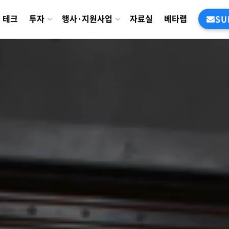
테크
투자
행사·지원사업
자료실
베타랩
SU