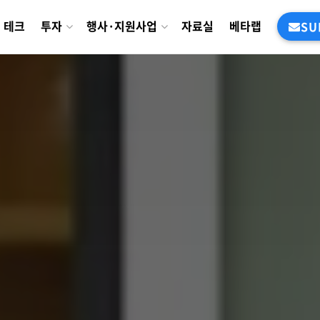
테크
투자
행사·지원사업
자료실
베타랩
SU