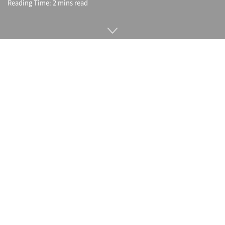
Reading Time: 2 mins read
삼성전자가 8월 5일 온라인 신제품 발표회인 갤럭시 언팩
2020(Galaxy Unpacked 2020)을 열고 접이식 스마트폰인 갤
럭시Z 폴드2(Galaxy Z Fold2) 외에 갤럭시노트20(Galaxy
Note20)과 울트라 등 신제품을 대거 선보였다. 스마트폰 뿐 아