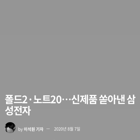
폴드2·노트20…신제품 쏟아낸 삼
성전자
by
이석원 기자
2020년 8월 7일