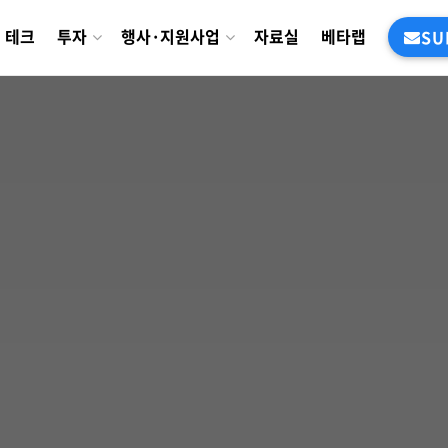
테크
투자
행사·지원사업
자료실
베타랩
SU