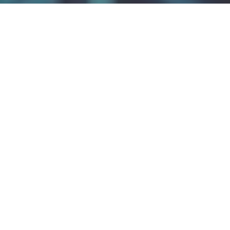
누군가 인텔에서 훔친 20GB 기밀 데이터를 온라인상에 공개했
다. 유출 데이터에는 카비레이크(Kabylake) 참조 코드, 2020년
출시 예정인 타이거레이크(Tiger Lake) 펌웨어 등이 포함되어
있다. 익명 해커로부터 파일을 받았다는 한 리버스엔지니어가
훔친 파일 링크를 게재한 텔레그램 게시물을 트위터에 공유하기
도 했다.
데이터는 MEGA에 올라가 있으며 파일 크기는 ZIP파일로