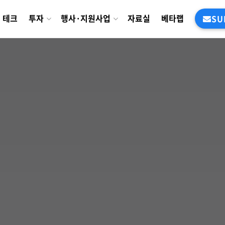
테크
투자
행사·지원사업
자료실
베타랩
SU