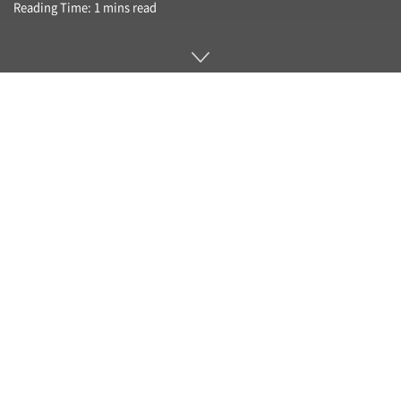
Reading Time: 1 mins read
리스폰바이파이브(RESPAWN by 5)는 게이밍 기기 제조사인
레이저(Razer)가 지난 9월 8일(현지시간) 자사 서브 브랜드인
리스폰을 통해 선보인 게이머를 위한 무설탕 껌이다.
리스폰은 게이머와 e스포츠 선수를 지원하기 위한 음료를 목표
로 지난 2019년 설립된 새로운 브랜드다. 미국에서 이미 판매