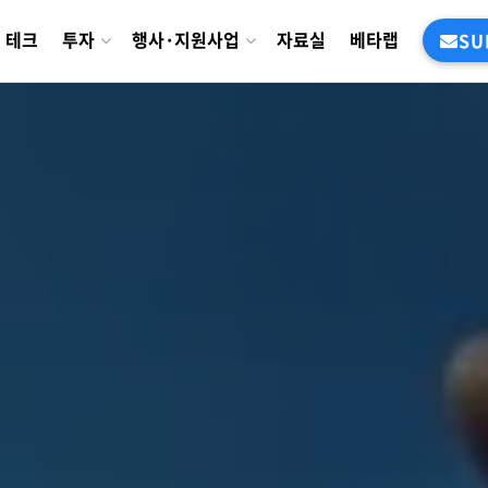
테크
투자
행사·지원사업
자료실
베타랩
SU