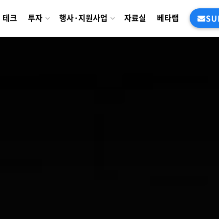
테크
투자
행사·지원사업
자료실
베타랩
SU