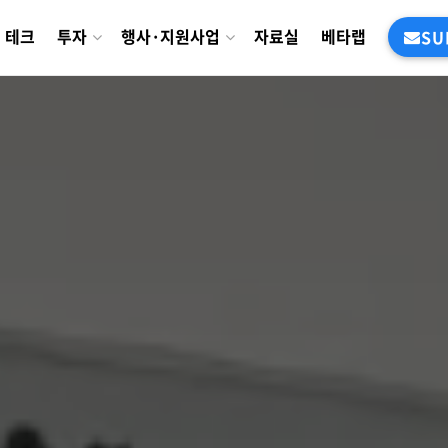
테크
투자
행사·지원사업
자료실
베타랩
SU