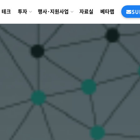
테크
투자
행사·지원사업
자료실
베타랩
SU