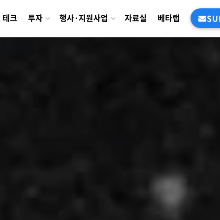
테크
투자
행사·지원사업
자료실
베타랩
SU