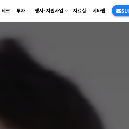
테크
투자
행사·지원사업
자료실
베타랩
SU