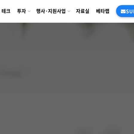
테크
투자
행사·지원사업
자료실
베타랩
SU