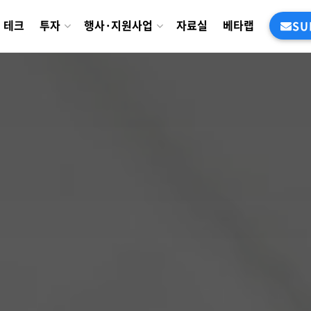
테크
투자
행사·지원사업
자료실
베타랩
SU