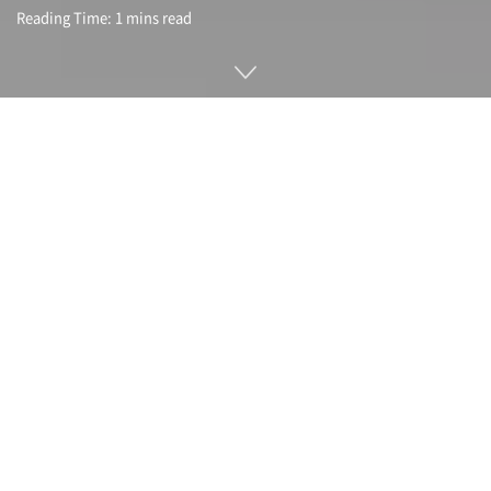
Reading Time: 1 mins read
지난 2020년 미국 펜실베이니아에 위치한 변전소 근처에서 추
락한 드론은 변전소 전자기기를 파괴하기 위해 날아갔을 가능성