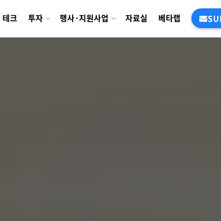
테크
투자
행사·지원사업
자료실
베타랩
SU