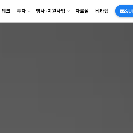
테크
투자
행사·지원사업
자료실
베타랩
SU