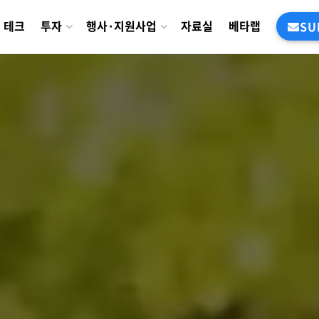
테크
투자
행사·지원사업
자료실
베타랩
SU