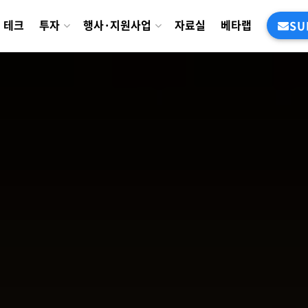
테크
투자
행사·지원사업
자료실
베타랩
SU