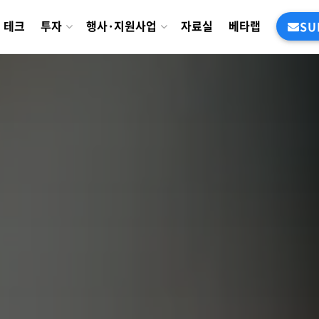
테크
투자
행사·지원사업
자료실
베타랩
SU