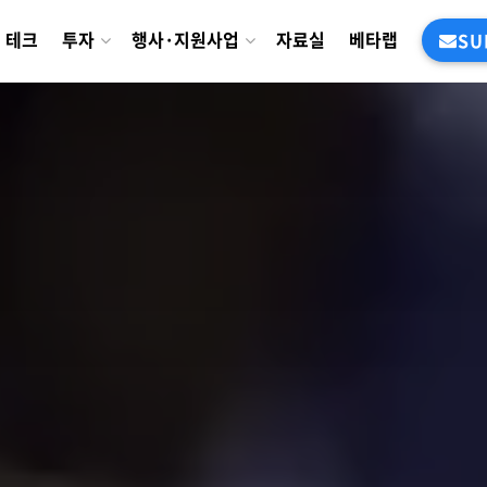
테크
투자
행사·지원사업
자료실
베타랩
SU